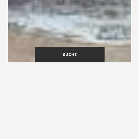
SUCHE
Vergrößern Sie Ihren
Wohnraum: Treppen mit
Stauraum
Die Treppe mit extra Stauraum für Häuser
ohne Keller oder statt Kellertreppe aus Beton