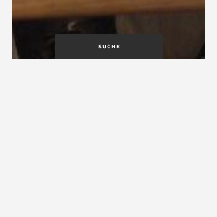
SUCHE
A
B
C
D
E
F
G
H
I
J
K
L
M
N
O
P
Q
R
S
T
U
V
W
X
Y
Z