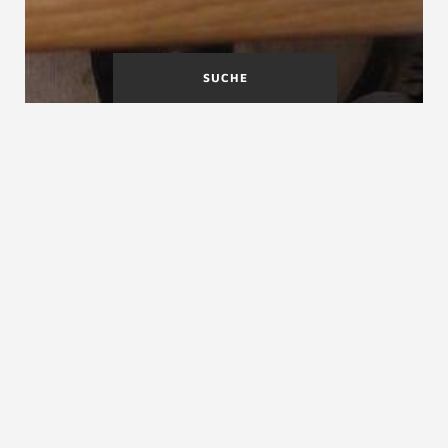
SUCHE
Holztreppe außen
Holztreppe sanieren
Holztreppe renovieren
Kleine Renovierungen
an Ihrer Holztreppe können
Sie auch selbst durchführen. Bei größeren macht es
Sinn über einen
Treppentausch
nachzudenken.
ZURÜCK ZUM LEXIKON
Treppe renovieren