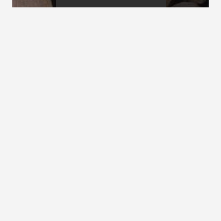
Verbände
Verkehrslasten
Verdingungsordnung für Bauleistungen
siehe
VOB
ZURÜCK ZUM LEXIKON
NACH OBEN