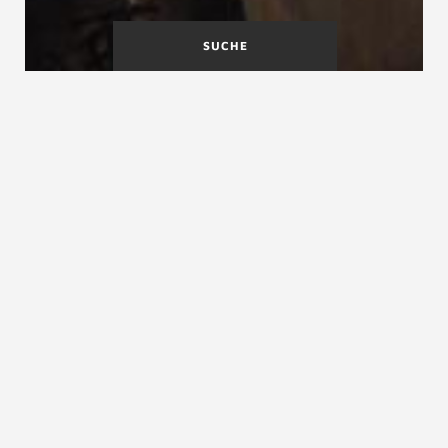
SUCHE
Raumbedarf
Rechtstreppe
Raumspartreppe Definition
Raumspartreppe, raumsparende Treppe,
Spartreppe, Steiltreppe, Leitertreppe,
Sambatreppe, Watscheltreppe, Bodentreppe
Raumspartreppe ist ein gerne verwendeter Begriff für
ganz unterschiedliche
Treppenarten
, deren
Grundriss
wenig Platz verbraucht. Bei Raumspartreppen muss
man streng unterscheiden zwischen den als
Wohnhaustreppen erlaubten Bauweisen, und den nur